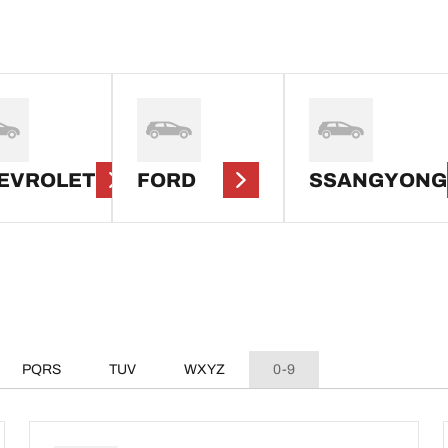
EVROLET
FORD
SSANGYONG
PQRS
TUV
WXYZ
0-9