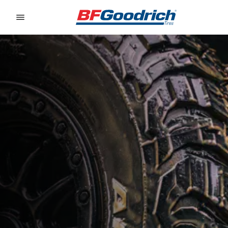
Go to page content
Go to page navigation