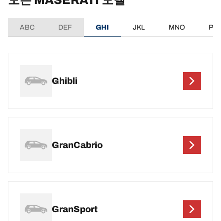
ABC
DEF
GHI
JKL
MNO
PQ
Ghibli
GranCabrio
GranSport