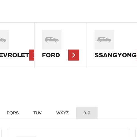
EVROLET
FORD
SSANGYONG
PQRS
TUV
WXYZ
0-9