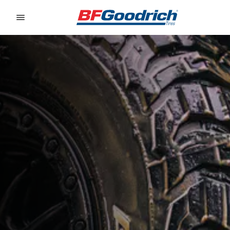
Go to page content
Go to page navigation