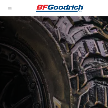
Go to page content
Go to page navigation