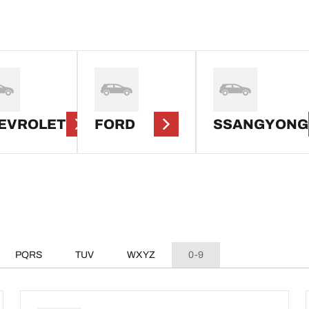
EVROLET
FORD
SSANGYONG
PQRS
TUV
WXYZ
0-9