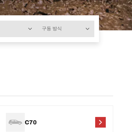
구동 방식
C70