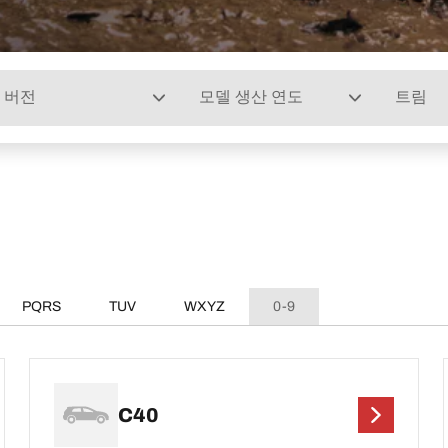
버전
모델 생산 연도
트림
PQRS
TUV
WXYZ
0-9
C40