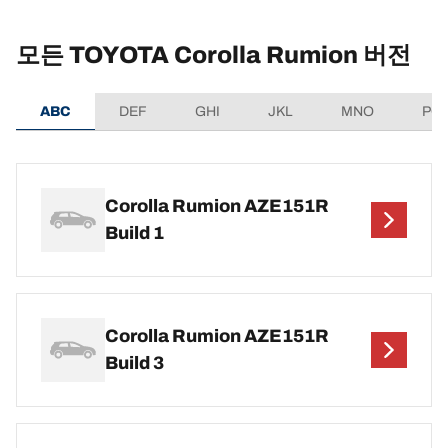
모든 TOYOTA Corolla Rumion 버전
ABC
DEF
GHI
JKL
MNO
PQ
Corolla Rumion AZE151R
Build 1
Corolla Rumion AZE151R
Build 3