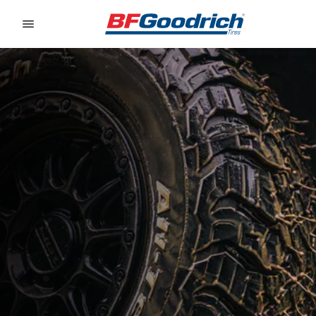
Go to page content
Go to page navigation