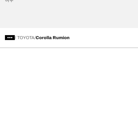
여부
/
TOYOTA
Corolla Rumion
타이어 유형별로 보기
BFGoodrich 제품 안내
BFGoodrich 소개
고객지원