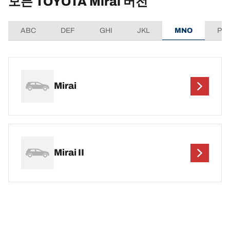
모든 TOYOTA Mirai 버전
ABC
DEF
GHI
JKL
MNO
PQ
Mirai
Mirai II