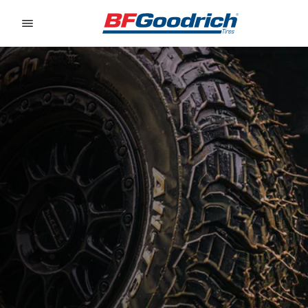
Go to page content
Go to page navigation