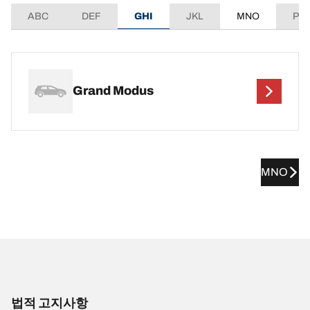
ABC
DEF
GHI
JKL
MNO
PQ
Grand Modus
MNO
법적 고지사항