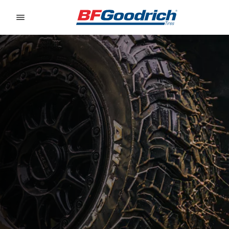
Go to page content
Go to page navigation