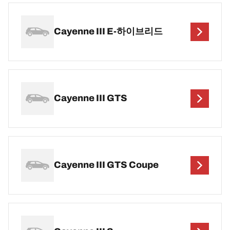
Cayenne III E-하이브리드
Cayenne III GTS
Cayenne III GTS Coupe