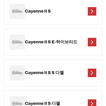
Cayenne II S
Cayenne II S E-하이브리드
Cayenne II S S 디젤
Cayenne II S 디젤