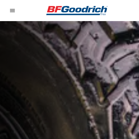
Go to page content
Go to page navigation