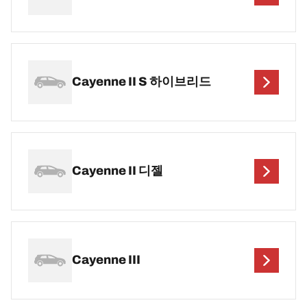
Cayenne II S 하이브리드
Cayenne II 디젤
Cayenne III