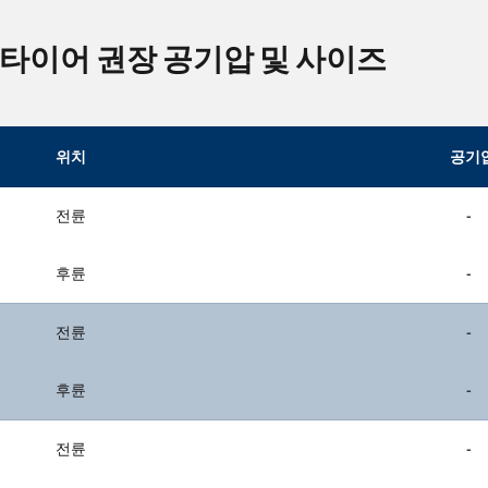
b 타이어 권장 공기압 및 사이즈
위치
공기
전륜
-
후륜
-
전륜
-
후륜
-
전륜
-