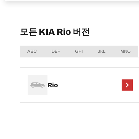
모든 KIA Rio 버전
ABC
DEF
GHI
JKL
MNO
Rio