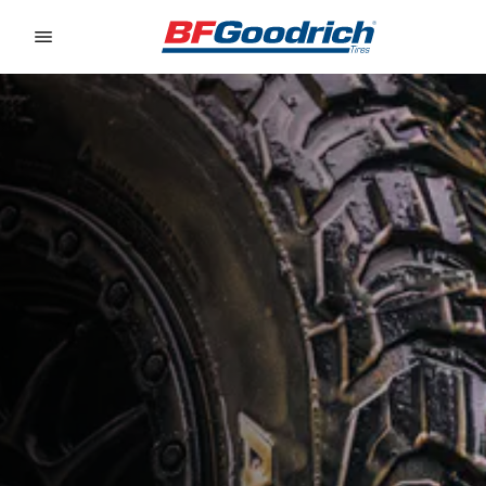
Go to page content
Go to page navigation