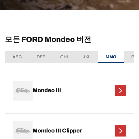
모든 FORD Mondeo 버전
ABC
DEF
GHI
JKL
MNO
PQ
Mondeo III
Mondeo III Clipper