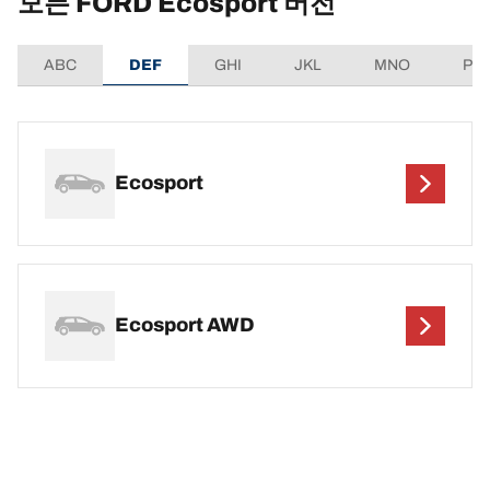
모든 FORD Ecosport 버전
ABC
DEF
GHI
JKL
MNO
PQ
Ecosport
Ecosport AWD