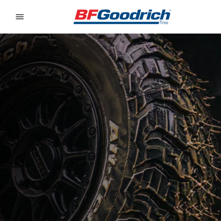
Go to page content
Go to page navigation