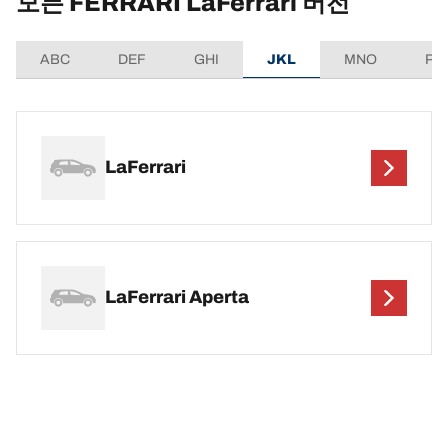
모든 FERRARI LaFerrari 버전
ABC
DEF
GHI
JKL
MNO
PQ
LaFerrari
LaFerrari Aperta