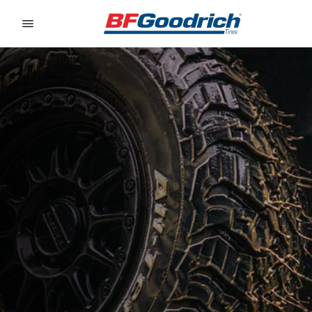
Go to page content
Go to page navigation