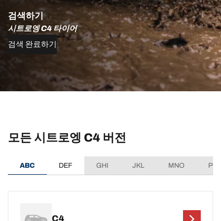
검색하기
시트로엥 C4 타이어
검색 완료하기
모든 시트로엥 C4 버전
ABC
DEF
GHI
JKL
MNO
PQ
C4