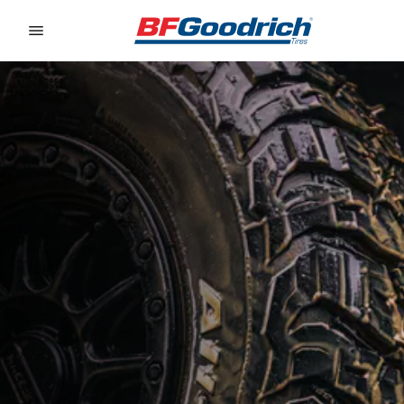
Go to page content
Go to page navigation