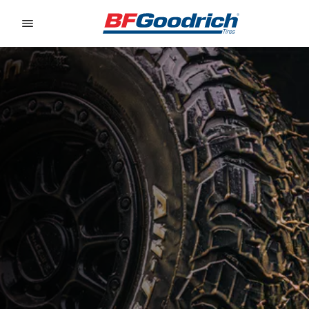
Go to page content
Go to page navigation