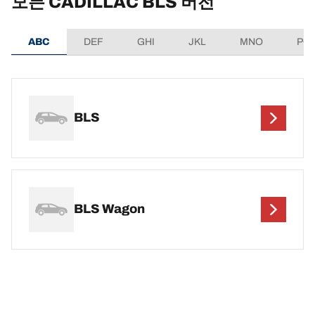
모든 CADILLAC BLS 버전
ABC
DEF
GHI
JKL
MNO
PQ
BLS
BLS Wagon