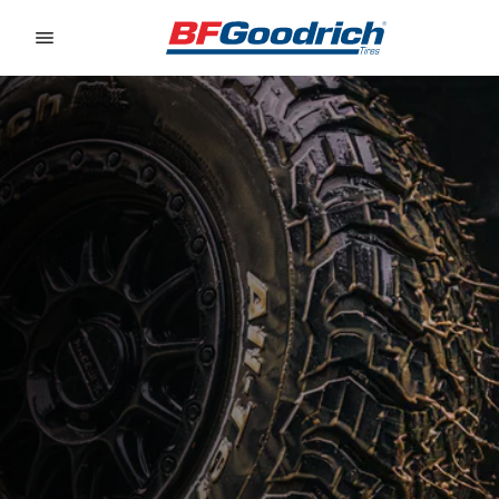
Go to page content
Go to page navigation