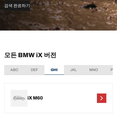
검색 완료하기
모든 BMW iX 버전
ABC
DEF
GHI
JKL
MNO
PQ
iX M60