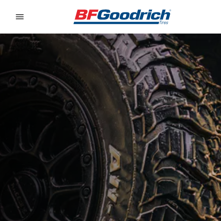
Go to page content
Go to page navigation