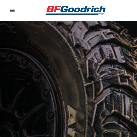
Go to page content
Go to page navigation