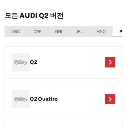
모든 AUDI Q2 버전
ABC
DEF
GHI
JKL
MNO
PQ
Q2
Q2 Quattro