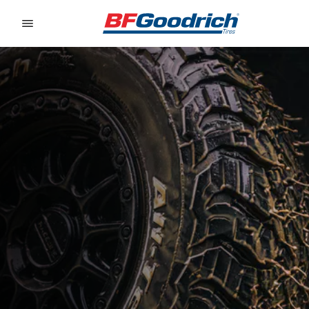
Go to page content
Go to page navigation