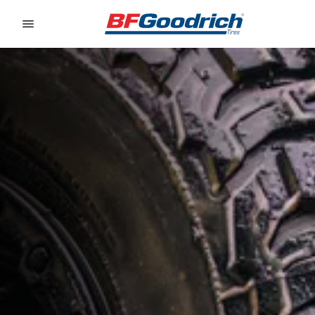
Go to page content
Go to page navigation