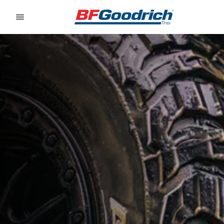
Go to page content
Go to page navigation