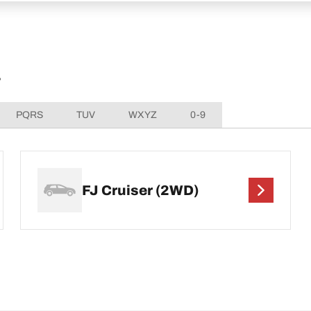
전
PQRS
TUV
WXYZ
0-9
FJ Cruiser (2WD)