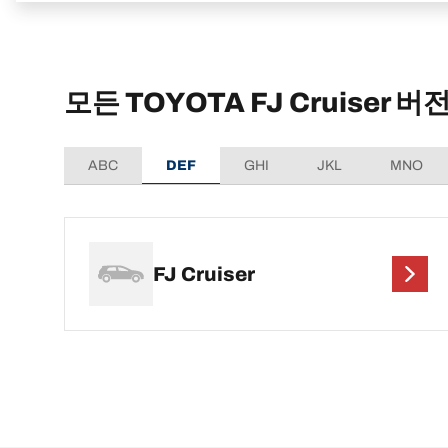
모든 TOYOTA FJ Cruiser 버
ABC
DEF
GHI
JKL
MNO
FJ Cruiser