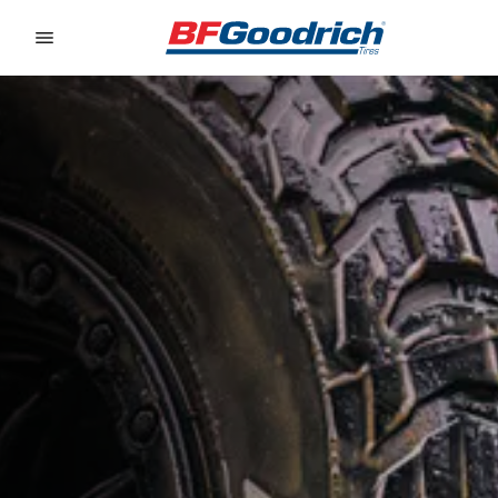
Go to page content
Go to page navigation