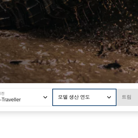
버전
모델 생산 연도
트림
-Traveller