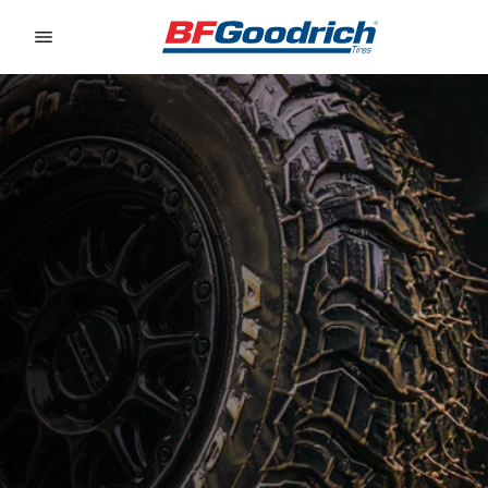
Go to page content
Go to page navigation