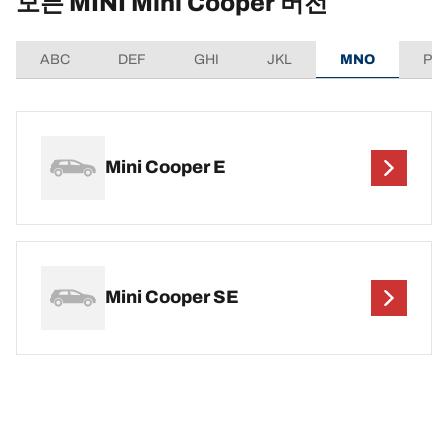
모든 MINI Mini Cooper 버전
ABC
DEF
GHI
JKL
MNO
PQ
Mini Cooper E
Mini Cooper SE