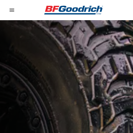
Go to page content
Go to page navigation