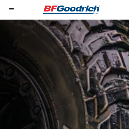
Go to page content
Go to page navigation