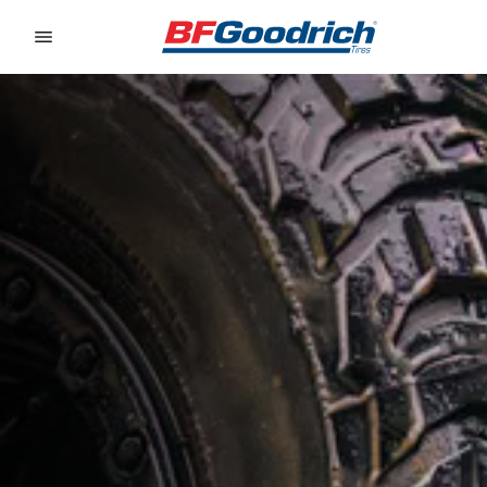
Go to page content
Go to page navigation