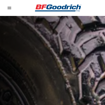
Go to page content
Go to page navigation