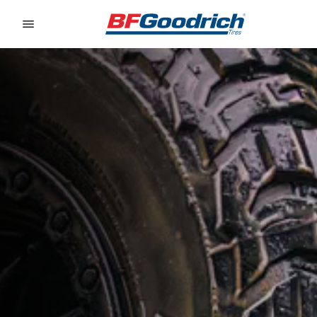
Go to page content
Go to page navigation