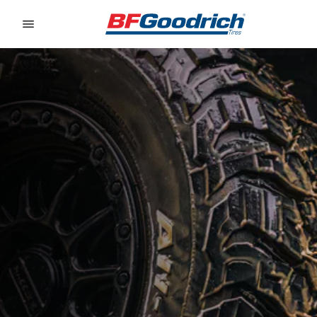
Go to page content
Go to page navigation