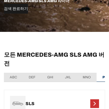
MERCEDES-AMG SLS AMG 타이어
검색 완료하기
모든 MERCEDES-AMG SLS AMG 버
전
ABC
DEF
GHI
JKL
MNO
PQ
SLS