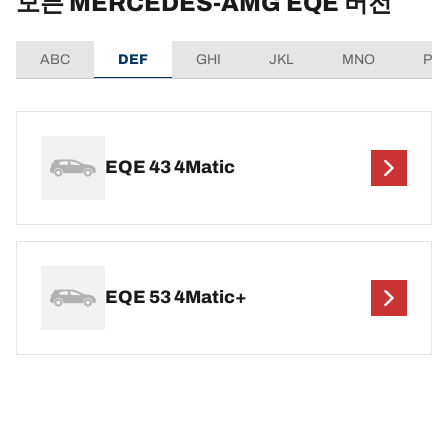
모든 MERCEDES-AMG EQE 버전
ABC
DEF
GHI
JKL
MNO
PQ
EQE 43 4Matic
EQE 53 4Matic+