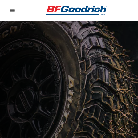
Go to page content
Go to page navigation