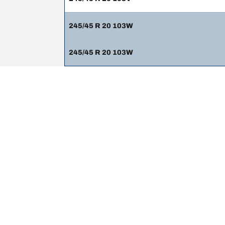
245/45 R 20 103W
245/45 R 20 103W
법적 고지사항
표시 하중 및/또는 속도 지수는 차량 라벨에 명시된 순
1. 교체 타이어의 하중 및/또는 속도 지수가 순정(OE