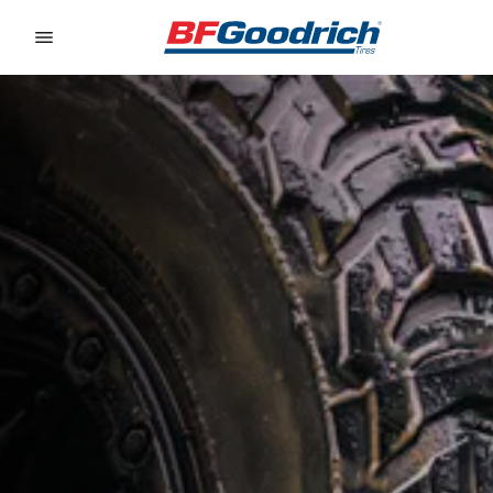
Go to page content
Go to page navigation