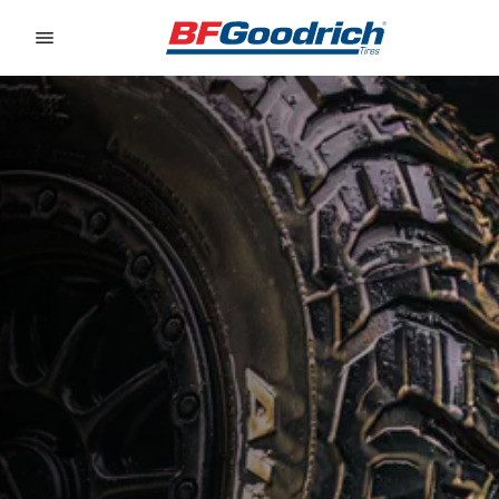
Go to page content
Go to page navigation