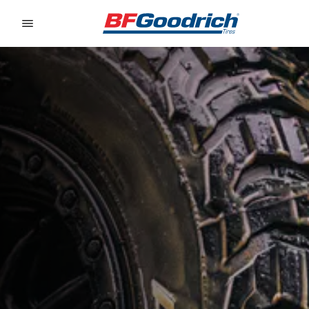
Go to page content
Go to page navigation