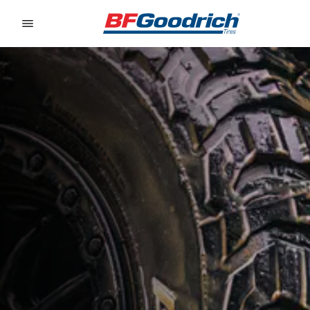
Go to page content
Go to page navigation