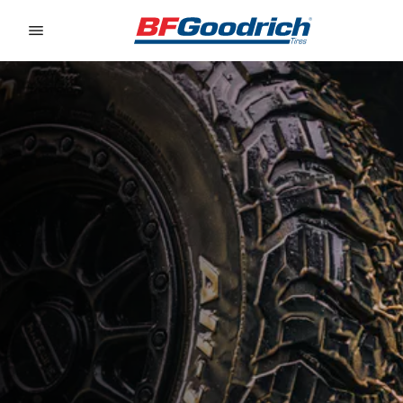
Go to page content
Go to page navigation