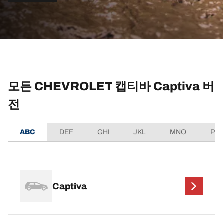
모든 CHEVROLET 캡티바 Captiva 버
전
ABC
DEF
GHI
JKL
MNO
PQ
Captiva