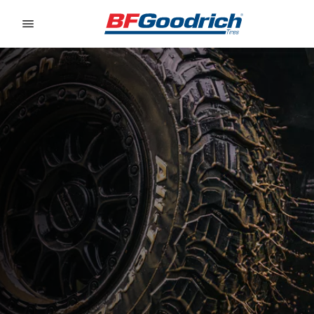
Go to page content
Go to page navigation