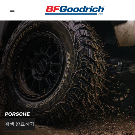
Go to page content
Go to page navigation
PORSCHE
검색 완료하기