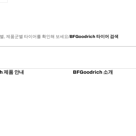
별, 제품군별 타이어를 확인해 보세요
BFGoodrich 타이어 검색
ch 제품 안내
BFGoodrich 소개
l-Terrain T/A KO3
열정은 성능 향상으로 이어집니다
l-Terrain T/A KO2
타이어 프로모션
ud-Terrain T/A KM3
다카르 2025
BFGoodrich 2025 다카르 팀
BFGoodrich의 성공적인 다카르 
내 설정
개인정보 처리방침
웹 접근성 안내